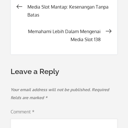
Post
Media Slot Mantap: Kesenangan Tanpa
Batas
navigation
Memahami Lebih Dalam Mengenai
Media Slot 138
Leave a Reply
Your email address will not be published.
Required
fields are marked
*
Comment
*