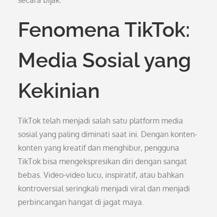
secara bijak.
Fenomena TikTok:
Media Sosial yang
Kekinian
TikTok telah menjadi salah satu platform media
sosial yang paling diminati saat ini. Dengan konten-
konten yang kreatif dan menghibur, pengguna
TikTok bisa mengekspresikan diri dengan sangat
bebas. Video-video lucu, inspiratif, atau bahkan
kontroversial seringkali menjadi viral dan menjadi
perbincangan hangat di jagat maya.