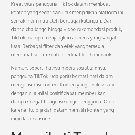
Kreativitas pengguna TikTok dalam membuat
konten yang segar dan unik menjadikan platform ini
semakin diminati oleh berbagai kalangan. Dari
dance challenge hingga video rekomendasi produk,
TikTok mampu menjangkau audiens yang sangat
luas. Berbagai filter dan efek yang tersedia
membuat setiap konten terlihat lebih menarik.
Namun, seperti halnya media sosial lainnya,
pengguna TikTok juga perlu berhati-hati dalam
mengonsumsi konten. Konten yang tidak sesuai
dengan nilai-nilai positif dapat memberikan
dampak negatif bagi psikologis pengguna. Oleh
karena itu, bijaklah dalam memilih konten yang
ingin kita konsumsi.