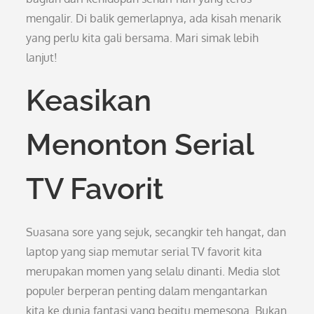
mengalir. Di balik gemerlapnya, ada kisah menarik
yang perlu kita gali bersama. Mari simak lebih
lanjut!
Keasikan
Menonton Serial
TV Favorit
Suasana sore yang sejuk, secangkir teh hangat, dan
laptop yang siap memutar serial TV favorit kita
merupakan momen yang selalu dinanti. Media slot
populer berperan penting dalam mengantarkan
kita ke dunia fantasi yang begitu memesona. Bukan