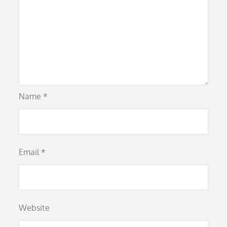
Name
*
Email
*
Website