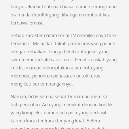
hanya sekadar tontonan biasa, namun serangkaian
drama dan konflik yang dibangun membuat kita
terbawa emosi.
Setiap karakter dalam serial TV memiliki daya tarik
tersendiri. Mulai dari tokoh protagonis yang penuh
dengan kebaikan, hingga tokoh antagonis yang
suka memutarbalikkan situasi. Penulis naskah yang
cerdas mampu menciptakan alur cerita yang
membuat penonton penasaran untuk terus
mengikuti perkembangannya.
Namun, tidak semua serial TV mampu memikat
hati penonton. Ada yang memikat dengan konflik
yang kompleks, namun ada pula yang berhasil
karena karakter-karakter yang kuat. Selera
penonton pun menjadi faktor penentu apakah