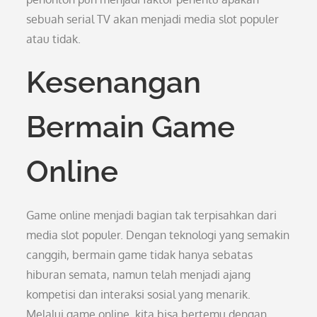
sebuah serial TV akan menjadi media slot populer
atau tidak.
Kesenangan
Bermain Game
Online
Game online menjadi bagian tak terpisahkan dari
media slot populer. Dengan teknologi yang semakin
canggih, bermain game tidak hanya sebatas
hiburan semata, namun telah menjadi ajang
kompetisi dan interaksi sosial yang menarik.
Melalui game online, kita bisa bertemu dengan