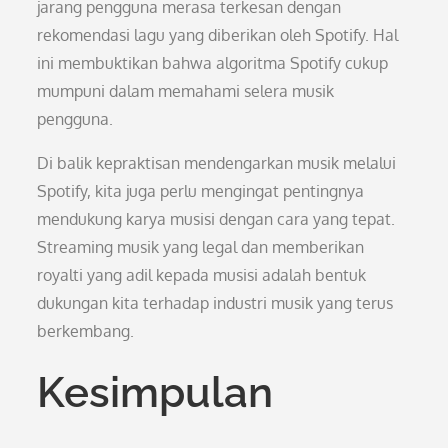
jarang pengguna merasa terkesan dengan
rekomendasi lagu yang diberikan oleh Spotify. Hal
ini membuktikan bahwa algoritma Spotify cukup
mumpuni dalam memahami selera musik
pengguna.
Di balik kepraktisan mendengarkan musik melalui
Spotify, kita juga perlu mengingat pentingnya
mendukung karya musisi dengan cara yang tepat.
Streaming musik yang legal dan memberikan
royalti yang adil kepada musisi adalah bentuk
dukungan kita terhadap industri musik yang terus
berkembang.
Kesimpulan