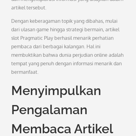
artikel tersebut.
Dengan keberagaman topik yang dibahas, mulai
dari ulasan game hingga strategi bermain, artikel
slot Pragmatic Play berhasil menarik perhatian
pembaca dari berbagai kalangan. Hal ini
membuktikan bahwa dunia perjudian online adalah
tempat yang penuh dengan informasi menarik dan
bermanfaat.
Menyimpulkan
Pengalaman
Membaca Artikel