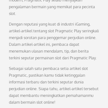
modern, Pragmatic Play selalu menyajikan
pengalaman bermain yang memikat para pecinta
slot.
Dengan reputasi yang kuat di industri iGaming,
artikel-artikel tentang slot Pragmatic Play seringkali
menjadi sorotan para penggemar perjudian online.
Dalam artikel-artikel ini, pembaca dapat
menemukan ulasan mendalam, tip, dan berita
terkini seputar permainan slot dari Pragmatic Play.
Sebagai salah satu pembaca setia artikel slot
Pragmatic, pastikan kamu tidak ketinggalan
informasi terbaru dan terkini seputar dunia
perjudian online. Siapa tahu, artikel-artikel tersebut
dapat membantu meningkatkan pemahamanmu
dalam bermain slot online!