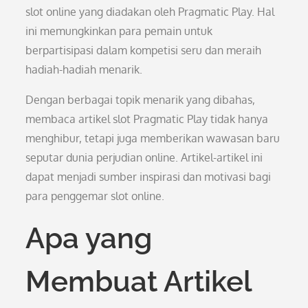
slot online yang diadakan oleh Pragmatic Play. Hal
ini memungkinkan para pemain untuk
berpartisipasi dalam kompetisi seru dan meraih
hadiah-hadiah menarik.
Dengan berbagai topik menarik yang dibahas,
membaca artikel slot Pragmatic Play tidak hanya
menghibur, tetapi juga memberikan wawasan baru
seputar dunia perjudian online. Artikel-artikel ini
dapat menjadi sumber inspirasi dan motivasi bagi
para penggemar slot online.
Apa yang
Membuat Artikel