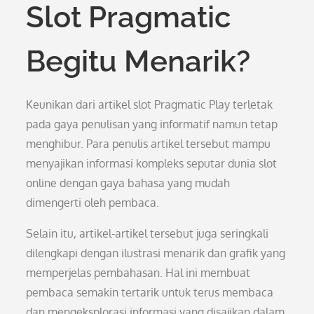
Slot Pragmatic
Begitu Menarik?
Keunikan dari artikel slot Pragmatic Play terletak
pada gaya penulisan yang informatif namun tetap
menghibur. Para penulis artikel tersebut mampu
menyajikan informasi kompleks seputar dunia slot
online dengan gaya bahasa yang mudah
dimengerti oleh pembaca.
Selain itu, artikel-artikel tersebut juga seringkali
dilengkapi dengan ilustrasi menarik dan grafik yang
memperjelas pembahasan. Hal ini membuat
pembaca semakin tertarik untuk terus membaca
dan mengeksplorasi informasi yang disajikan dalam