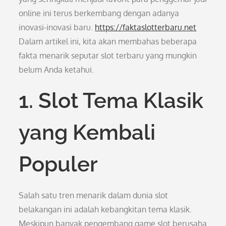
online ini terus berkembang dengan adanya
inovasi-inovasi baru.
https://faktaslotterbaru.net
Dalam artikel ini, kita akan membahas beberapa
fakta menarik seputar slot terbaru yang mungkin
belum Anda ketahui.
1. Slot Tema Klasik
yang Kembali
Populer
Salah satu tren menarik dalam dunia slot
belakangan ini adalah kebangkitan tema klasik.
Meskipun banyak pengembang game slot berusaha