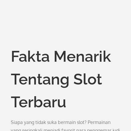
Fakta Menarik
Tentang Slot
Terbaru
Siapa yang tidak suka bermain slot? Permainan
yang seringkali menjadi favorit para penggemar judi