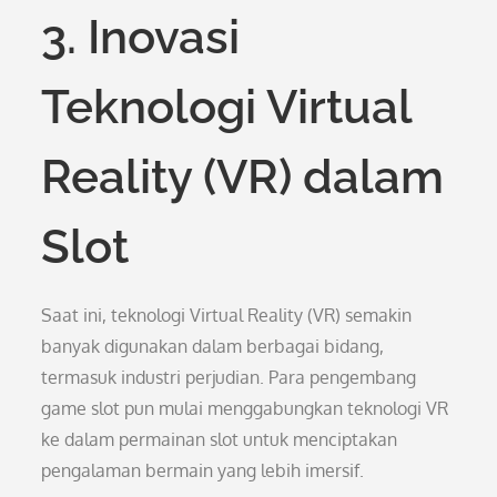
3. Inovasi
Teknologi Virtual
Reality (VR) dalam
Slot
Saat ini, teknologi Virtual Reality (VR) semakin
banyak digunakan dalam berbagai bidang,
termasuk industri perjudian. Para pengembang
game slot pun mulai menggabungkan teknologi VR
ke dalam permainan slot untuk menciptakan
pengalaman bermain yang lebih imersif.