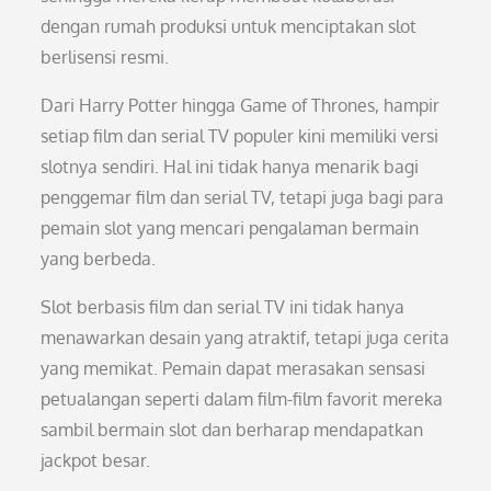
dengan rumah produksi untuk menciptakan slot
berlisensi resmi.
Dari Harry Potter hingga Game of Thrones, hampir
setiap film dan serial TV populer kini memiliki versi
slotnya sendiri. Hal ini tidak hanya menarik bagi
penggemar film dan serial TV, tetapi juga bagi para
pemain slot yang mencari pengalaman bermain
yang berbeda.
Slot berbasis film dan serial TV ini tidak hanya
menawarkan desain yang atraktif, tetapi juga cerita
yang memikat. Pemain dapat merasakan sensasi
petualangan seperti dalam film-film favorit mereka
sambil bermain slot dan berharap mendapatkan
jackpot besar.