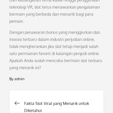
Dari kebangkitan tema klasik hingga penggunaan
teknologi VR, slot terus menawarkan pengalaman
bermain yang berbeda dan menarik bagi para
pemain.
Dengan penawaran bonus yang menggiurkan dan
inovasi terbaru dalam industri perjudian online,
tidak mengherankan jika slot tetap menjadi salah
satu permainan favorit di kalangan penjudi online.
Apakah Anda sudah mencoba bermain slot terbaru
yang menarik ini?
By
admin
Post
Fakta Slot Viral yang Menarik untuk
Diketahui