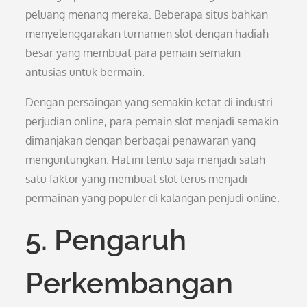
peluang menang mereka. Beberapa situs bahkan
menyelenggarakan turnamen slot dengan hadiah
besar yang membuat para pemain semakin
antusias untuk bermain.
Dengan persaingan yang semakin ketat di industri
perjudian online, para pemain slot menjadi semakin
dimanjakan dengan berbagai penawaran yang
menguntungkan. Hal ini tentu saja menjadi salah
satu faktor yang membuat slot terus menjadi
permainan yang populer di kalangan penjudi online.
5. Pengaruh
Perkembangan