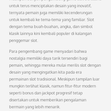
untuk terus menciptakan desain yang inovatif,
ternyata pemain juga memiliki kecenderungan
untuk kembali ke tema-tema yang familiar. Slot
dengan tema buah-buahan, angka, dan simbol
klasik lainnya kini kembali populer di kalangan
penggemar slot.
Para pengembang game menyadari bahwa
nostalgia memiliki daya tarik tersendiri bagi
pemain, sehingga mereka mulai merilis slot dengan
desain yang mengingatkan kita pada era
permainan slot tradisional. Meskipun tampilan luar
mungkin terlihat klasik, namun fitur-fitur modern
seperti bonus dan jackpot progresif tetap
disertakan untuk memberikan pengalaman
bermain yang lebih menarik.