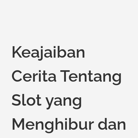
on
Keajaiban
Cerita Tentang
Slot yang
Menghibur dan