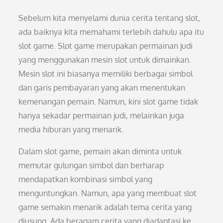
Sebelum kita menyelami dunia cerita tentang slot,
ada baiknya kita memahami terlebih dahulu apa itu
slot game. Slot game merupakan permainan judi
yang menggunakan mesin slot untuk dimainkan.
Mesin slot ini biasanya memiliki berbagai simbol
dan garis pembayaran yang akan menentukan
kemenangan pemain. Namun, kini slot game tidak
hanya sekadar permainan judi, melainkan juga
media hiburan yang menarik.
Dalam slot game, pemain akan diminta untuk
memutar gulungan simbol dan berharap
mendapatkan kombinasi simbol yang
menguntungkan. Namun, apa yang membuat slot
game semakin menarik adalah tema cerita yang
diusung. Ada beragam cerita yang diadaptasi ke