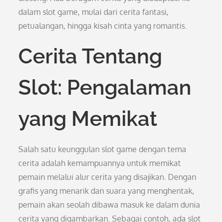
dalam slot game, mulai dari cerita fantasi,
petualangan, hingga kisah cinta yang romantis.
Cerita Tentang
Slot: Pengalaman
yang Memikat
Salah satu keunggulan slot game dengan tema
cerita adalah kemampuannya untuk memikat
pemain melalui alur cerita yang disajikan. Dengan
grafis yang menarik dan suara yang menghentak,
pemain akan seolah dibawa masuk ke dalam dunia
cerita yang digambarkan. Sebagai contoh, ada slot