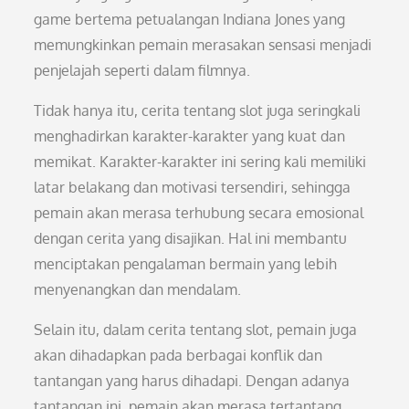
game bertema petualangan Indiana Jones yang
memungkinkan pemain merasakan sensasi menjadi
penjelajah seperti dalam filmnya.
Tidak hanya itu, cerita tentang slot juga seringkali
menghadirkan karakter-karakter yang kuat dan
memikat. Karakter-karakter ini sering kali memiliki
latar belakang dan motivasi tersendiri, sehingga
pemain akan merasa terhubung secara emosional
dengan cerita yang disajikan. Hal ini membantu
menciptakan pengalaman bermain yang lebih
menyenangkan dan mendalam.
Selain itu, dalam cerita tentang slot, pemain juga
akan dihadapkan pada berbagai konflik dan
tantangan yang harus dihadapi. Dengan adanya
tantangan ini, pemain akan merasa tertantang