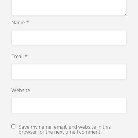
Name
*
Email
*
Website
Save my name, email, and website in this
browser for the next time I comment.