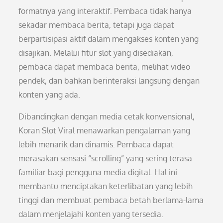
formatnya yang interaktif. Pembaca tidak hanya
sekadar membaca berita, tetapi juga dapat
berpartisipasi aktif dalam mengakses konten yang
disajikan. Melalui fitur slot yang disediakan,
pembaca dapat membaca berita, melihat video
pendek, dan bahkan berinteraksi langsung dengan
konten yang ada.
Dibandingkan dengan media cetak konvensional,
Koran Slot Viral menawarkan pengalaman yang
lebih menarik dan dinamis. Pembaca dapat
merasakan sensasi “scrolling” yang sering terasa
familiar bagi pengguna media digital. Hal ini
membantu menciptakan keterlibatan yang lebih
tinggi dan membuat pembaca betah berlama-lama
dalam menjelajahi konten yang tersedia.