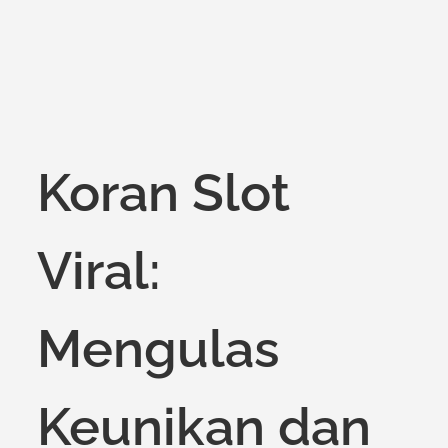
Koran Slot
Viral:
Mengulas
Keunikan dan