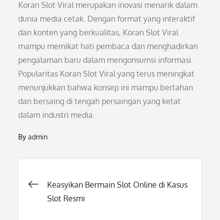
Koran Slot Viral merupakan inovasi menarik dalam
dunia media cetak. Dengan format yang interaktif
dan konten yang berkualitas, Koran Slot Viral
mampu memikat hati pembaca dan menghadirkan
pengalaman baru dalam mengonsumsi informasi.
Popularitas Koran Slot Viral yang terus meningkat
menunjukkan bahwa konsep ini mampu bertahan
dan bersaing di tengah persaingan yang ketat
dalam industri media.
By
admin
Post
Keasyikan Bermain Slot Online di Kasus
Slot Resmi
navigation