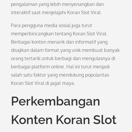
pengalaman yang lebih menyenangkan dan
interaktif saat menjelajahi Koran Slot Viral.
Para pengguna media sosial juga turut
memperbincangkan tentang Koran Slot Viral.
Berbagai konten menarik dan informatif yang
disajikan dalam format yang unik membuat banyak
orang tertarik untuk berbagi dan mengulasnya di
berbagai platform online. Hal ini turut menjadi
salah satu faktor yang mendukung popularitas
Koran Slot Viral di jagat maya.
Perkembangan
Konten Koran Slot