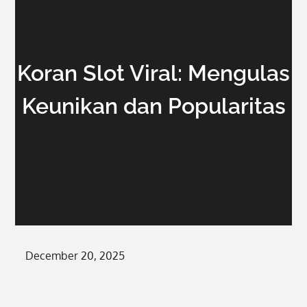
Koran Slot Viral: Mengulas
Keunikan dan Popularitas
Posted
December 20, 2025
on