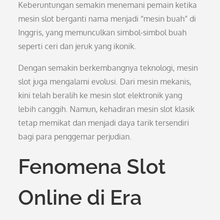
Keberuntungan semakin menemani pemain ketika
mesin slot berganti nama menjadi “mesin buah” di
Inggris, yang memunculkan simbol-simbol buah
seperti ceri dan jeruk yang ikonik.
Dengan semakin berkembangnya teknologi, mesin
slot juga mengalami evolusi. Dari mesin mekanis,
kini telah beralih ke mesin slot elektronik yang
lebih canggih. Namun, kehadiran mesin slot klasik
tetap memikat dan menjadi daya tarik tersendiri
bagi para penggemar perjudian.
Fenomena Slot
Online di Era