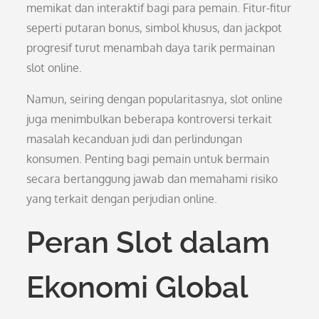
memikat dan interaktif bagi para pemain. Fitur-fitur
seperti putaran bonus, simbol khusus, dan jackpot
progresif turut menambah daya tarik permainan
slot online.
Namun, seiring dengan popularitasnya, slot online
juga menimbulkan beberapa kontroversi terkait
masalah kecanduan judi dan perlindungan
konsumen. Penting bagi pemain untuk bermain
secara bertanggung jawab dan memahami risiko
yang terkait dengan perjudian online.
Peran Slot dalam
Ekonomi Global