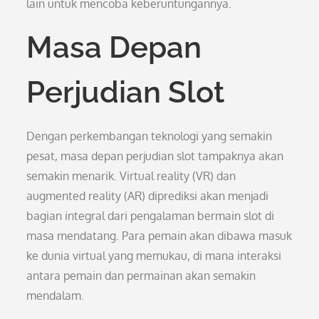
lain untuk mencoba keberuntungannya.
Masa Depan
Perjudian Slot
Dengan perkembangan teknologi yang semakin
pesat, masa depan perjudian slot tampaknya akan
semakin menarik. Virtual reality (VR) dan
augmented reality (AR) diprediksi akan menjadi
bagian integral dari pengalaman bermain slot di
masa mendatang. Para pemain akan dibawa masuk
ke dunia virtual yang memukau, di mana interaksi
antara pemain dan permainan akan semakin
mendalam.