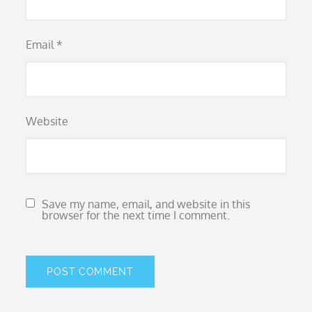
Email
*
Website
Save my name, email, and website in this
browser for the next time I comment.