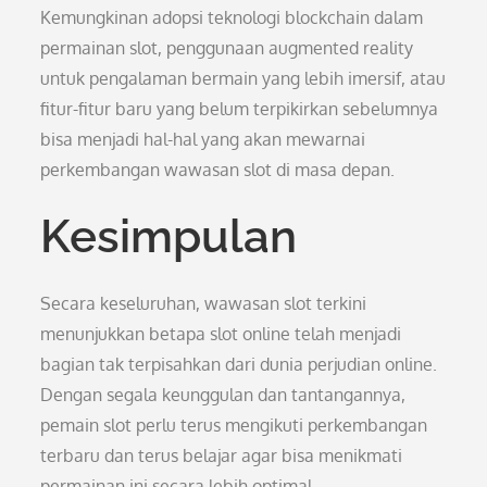
Kemungkinan adopsi teknologi blockchain dalam
permainan slot, penggunaan augmented reality
untuk pengalaman bermain yang lebih imersif, atau
fitur-fitur baru yang belum terpikirkan sebelumnya
bisa menjadi hal-hal yang akan mewarnai
perkembangan wawasan slot di masa depan.
Kesimpulan
Secara keseluruhan, wawasan slot terkini
menunjukkan betapa slot online telah menjadi
bagian tak terpisahkan dari dunia perjudian online.
Dengan segala keunggulan dan tantangannya,
pemain slot perlu terus mengikuti perkembangan
terbaru dan terus belajar agar bisa menikmati
permainan ini secara lebih optimal.