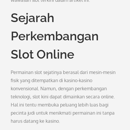
wawasan slot terkini dalam artikel ini.
Sejarah
Perkembangan
Slot Online
Permainan slot sejatinya berasal dari mesin-mesin
fisik yang ditempatkan di kasino-kasino
konvensional. Namun, dengan perkembangan
teknologi, slot kini dapat dimainkan secara online.
Hal ini tentu membuka peluang lebih luas bagi
pecinta judi untuk menikmati permainan ini tanpa
harus datang ke kasino.