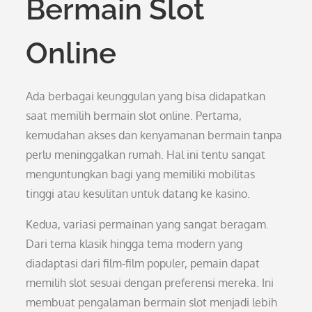
Bermain Slot
Online
Ada berbagai keunggulan yang bisa didapatkan
saat memilih bermain slot online. Pertama,
kemudahan akses dan kenyamanan bermain tanpa
perlu meninggalkan rumah. Hal ini tentu sangat
menguntungkan bagi yang memiliki mobilitas
tinggi atau kesulitan untuk datang ke kasino.
Kedua, variasi permainan yang sangat beragam.
Dari tema klasik hingga tema modern yang
diadaptasi dari film-film populer, pemain dapat
memilih slot sesuai dengan preferensi mereka. Ini
membuat pengalaman bermain slot menjadi lebih