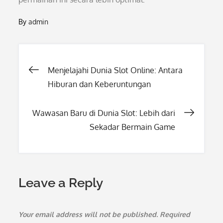
By
admin
Post
Menjelajahi Dunia Slot Online: Antara
Hiburan dan Keberuntungan
navigation
Wawasan Baru di Dunia Slot: Lebih dari
Sekadar Bermain Game
Leave a Reply
Your email address will not be published.
Required