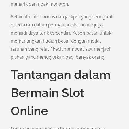
menarik dan tidak monoton.
Selain itu, fitur bonus dan jackpot yang sering kali
disediakan dalam permainan slot online juga
menjadi daya tarik tersendiri. Kesempatan untuk
memenangkan hadiah besar dengan modal
taruhan yang relatif kecil membuat slot menjadi
pilihan yang menggiurkan bagi banyak orang.
Tantangan dalam
Bermain Slot
Online
Meskipun menawarkan berbagai keuntungan,