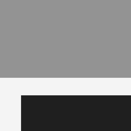
Skip
to
content