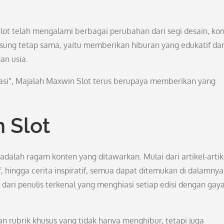
ot telah mengalami berbagai perubahan dari segi desain, kon
iusung tetap sama, yaitu memberikan hiburan yang edukatif da
an usia.
i”, Majalah Maxwin Slot terus berupaya memberikan yang
 Slot
dalah ragam konten yang ditawarkan. Mulai dari artikel-artik
f, hingga cerita inspiratif, semua dapat ditemukan di dalamnya
 dari penulis terkenal yang menghiasi setiap edisi dengan gay
an rubrik khusus yang tidak hanya menghibur, tetapi juga