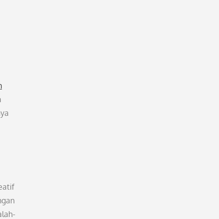
m
m
nya
atif
ngan
lah-