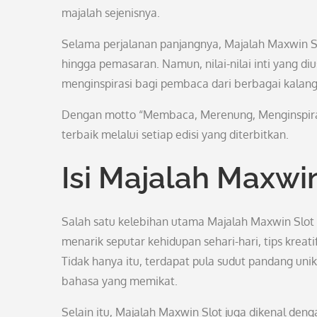
majalah sejenisnya.
Selama perjalanan panjangnya, Majalah Maxwin Sl
hingga pemasaran. Namun, nilai-nilai inti yang d
menginspirasi bagi pembaca dari berbagai kalang
Dengan motto “Membaca, Merenung, Menginspiras
terbaik melalui setiap edisi yang diterbitkan.
Isi Majalah Maxwin
Salah satu kelebihan utama Majalah Maxwin Slot a
menarik seputar kehidupan sehari-hari, tips kreati
Tidak hanya itu, terdapat pula sudut pandang unik
bahasa yang memikat.
Selain itu, Majalah Maxwin Slot juga dikenal deng