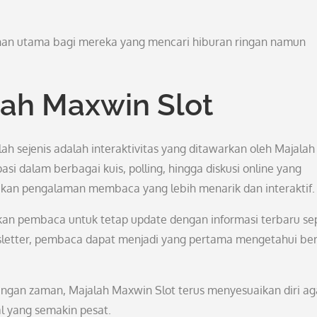
lihan utama bagi mereka yang mencari hiburan ringan namun
ah Maxwin Slot
lah sejenis adalah interaktivitas yang ditawarkan oleh Majalah
i dalam berbagai kuis, polling, hingga diskusi online yang
ptakan pengalaman membaca yang lebih menarik dan interaktif.
hkan pembaca untuk tetap update dengan informasi terbaru se
letter, pembaca dapat menjadi yang pertama mengetahui ber
ngan zaman, Majalah Maxwin Slot terus menyesuaikan diri ag
al yang semakin pesat.