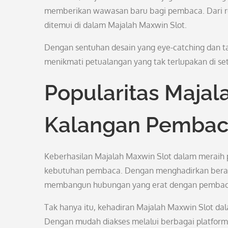
memberikan wawasan baru bagi pembaca. Dari rubr
ditemui di dalam Majalah Maxwin Slot.
Dengan sentuhan desain yang eye-catching dan ta
menikmati petualangan yang tak terlupakan di se
Popularitas Majal
Kalangan Pemba
Keberhasilan Majalah Maxwin Slot dalam meraih p
kebutuhan pembaca. Dengan menghadirkan beraga
membangun hubungan yang erat dengan pembac
Tak hanya itu, kehadiran Majalah Maxwin Slot da
Dengan mudah diakses melalui berbagai platform