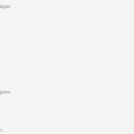
dapat
spons
.
ri