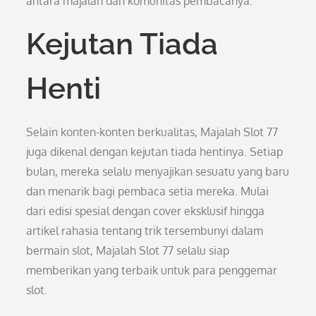
antara majalah dan komunitas pembacanya.
Kejutan Tiada
Henti
Selain konten-konten berkualitas, Majalah Slot 77
juga dikenal dengan kejutan tiada hentinya. Setiap
bulan, mereka selalu menyajikan sesuatu yang baru
dan menarik bagi pembaca setia mereka. Mulai
dari edisi spesial dengan cover eksklusif hingga
artikel rahasia tentang trik tersembunyi dalam
bermain slot, Majalah Slot 77 selalu siap
memberikan yang terbaik untuk para penggemar
slot.