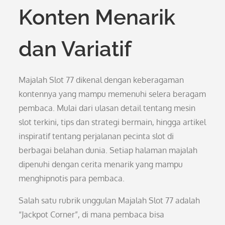
Konten Menarik
dan Variatif
Majalah Slot 77 dikenal dengan keberagaman
kontennya yang mampu memenuhi selera beragam
pembaca. Mulai dari ulasan detail tentang mesin
slot terkini, tips dan strategi bermain, hingga artikel
inspiratif tentang perjalanan pecinta slot di
berbagai belahan dunia. Setiap halaman majalah
dipenuhi dengan cerita menarik yang mampu
menghipnotis para pembaca.
Salah satu rubrik unggulan Majalah Slot 77 adalah
“Jackpot Corner”, di mana pembaca bisa