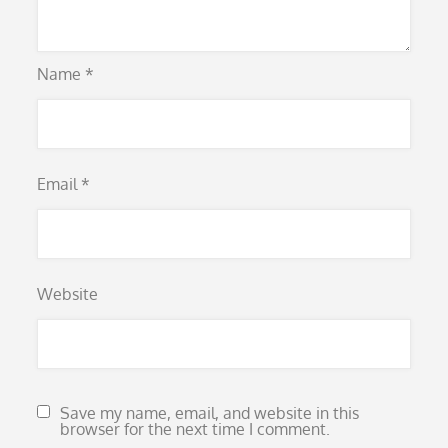
Name
*
Email
*
Website
Save my name, email, and website in this
browser for the next time I comment.