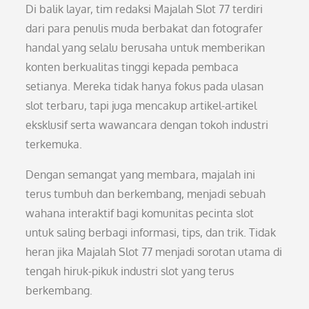
Di balik layar, tim redaksi Majalah Slot 77 terdiri
dari para penulis muda berbakat dan fotografer
handal yang selalu berusaha untuk memberikan
konten berkualitas tinggi kepada pembaca
setianya. Mereka tidak hanya fokus pada ulasan
slot terbaru, tapi juga mencakup artikel-artikel
eksklusif serta wawancara dengan tokoh industri
terkemuka.
Dengan semangat yang membara, majalah ini
terus tumbuh dan berkembang, menjadi sebuah
wahana interaktif bagi komunitas pecinta slot
untuk saling berbagi informasi, tips, dan trik. Tidak
heran jika Majalah Slot 77 menjadi sorotan utama di
tengah hiruk-pikuk industri slot yang terus
berkembang.