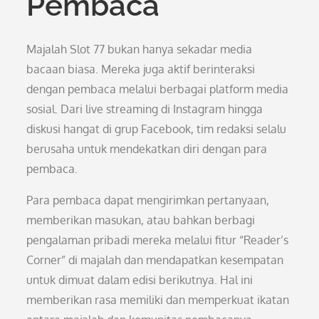
Pembaca
Majalah Slot 77 bukan hanya sekadar media
bacaan biasa. Mereka juga aktif berinteraksi
dengan pembaca melalui berbagai platform media
sosial. Dari live streaming di Instagram hingga
diskusi hangat di grup Facebook, tim redaksi selalu
berusaha untuk mendekatkan diri dengan para
pembaca.
Para pembaca dapat mengirimkan pertanyaan,
memberikan masukan, atau bahkan berbagi
pengalaman pribadi mereka melalui fitur “Reader’s
Corner” di majalah dan mendapatkan kesempatan
untuk dimuat dalam edisi berikutnya. Hal ini
memberikan rasa memiliki dan memperkuat ikatan