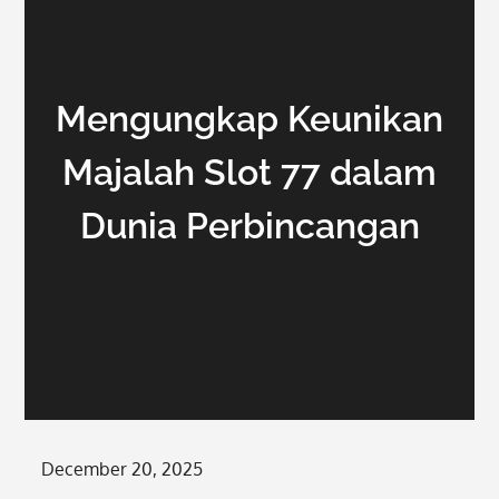
Mengungkap Keunikan
Majalah Slot 77 dalam
Dunia Perbincangan
Posted
December 20, 2025